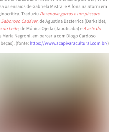
a os ensaios de Gabriela Mistral e Alfonsina Storni em
inocrítica. Traduziu
Dezenove garras e um pássaro
e
Saboroso Cadáver
, de Agustina Bazterrica (Darkside),
a do Leite
, de Mónica Ojeda (Jabuticaba) e
A arte do
de María Negroni, em parceria com Diogo Cardoso
beças). (fonte:
https://www.acapivaracultural.com.br/
)