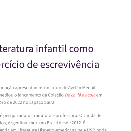
Skip to main content
iteratura infantil como
rcício de escrevivência
inuação apresentamos um texto de Ayelén Medail,
ediou o lançamento da Coleção
De cá, lá e acolá
em
ro de 2022 no Espaço Saíra.
é pesquisadora, tradutora e professora. Oriunda de
íos, Argentina, mora no Brasil desde 2012. É
anda em Literatura Hispano-americana pela USP, onde