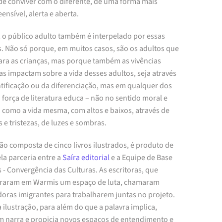
de conviver com o diferente, de uma forma mais
nsível, alerta e aberta.
 o público adulto também é interpelado por essas
s. Não só porque, em muitos casos, são os adultos que
ara as crianças, mas porque também as vivências
s impactam sobre a vida desses adultos, seja através
ntificação ou da diferenciação, mas em qualquer dos
 força de literatura educa – não no sentido moral e
– como a vida mesma, com altos e baixos, através de
s e tristezas, de luzes e sombras.
ão composta de cinco livros ilustrados, é produto de
la parceria entre a
Saíra editorial
e a Equipe de Base
- Convergência das Culturas. As escritoras, que
raram em Warmis um espaço de luta, chamaram
doras imigrantes para trabalharem juntas no projeto.
 ilustração, para além do que a palavra implica,
 narra e propicia novos espaços de entendimento e