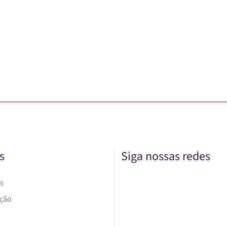
s
Siga nossas redes
s
Ação