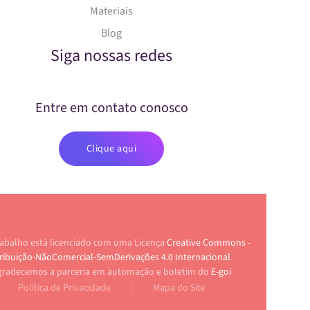
Materiais
Blog
Siga nossas redes
Entre em contato conosco
Clique aqui
rabalho está licenciado com uma Licença
Creative Commons -
ribuição-NãoComercial-SemDerivações 4.0 Internacional
.
gradecemos a parceria em automação e boletim do
E-goi
Política de Privacidade
Mapa do Site