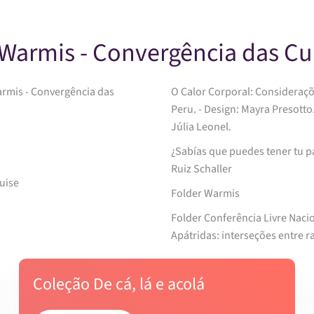
 Warmis - Convergência das Cu
armis - Convergência das
O Calor Corporal: Consideraçõ
Peru. - Design: Mayra Presotto. Ilustrações: Mayra Presotto, Nathalie Machado Cunha e
Júlia Leonel.
¿Sabías que puedes tener tu parto en una casa 
Ruiz Schaller
Guise
Folder Warmis
Folder Conferência Livre Naci
Apátridas: interseções entre ra
Coleção De cá, lá e acolá