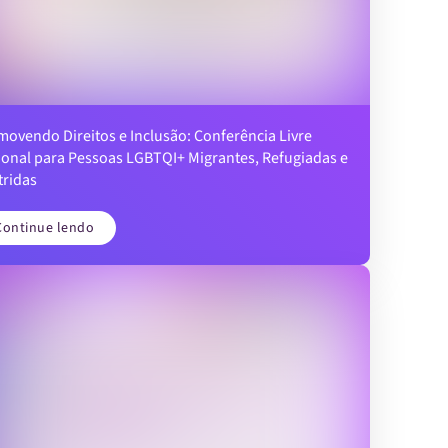
ovendo Direitos e Inclusão: Conferência Livre
ional para Pessoas LGBTQI+ Migrantes, Refugiadas e
tridas
Continue lendo