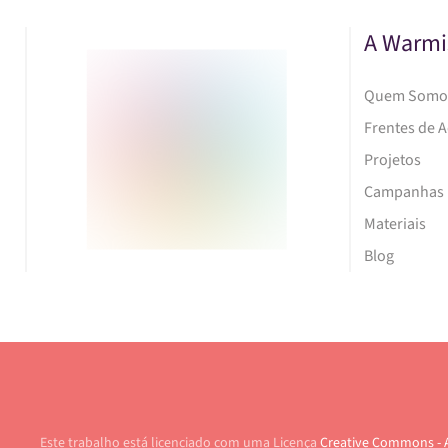
A Warmi
Quem Somo
Frentes de 
Projetos
Campanhas
Materiais
Blog
Este trabalho está licenciado com uma Licença
Creative Commons - 