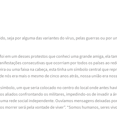
, seja por alguma das variantes do vírus, pelas guerras ou por uni
, foi em um desses protestos que conheci uma grande amiga, ela ta
manifestações consecutivas que ocorriam por todos os países ao r
ra ou uma faixa na cabeça, esta tinha um símbolo central que repr
de nós era mais o mesmo de cinco anos atrás, nossa união era nos
símbolo, um que seria colocado no centro do local onde antes ha
sos aliados confrontando os militares, impedindo-os de invadir a 
 uma rede social independente. Ouvíamos mensagens deixadas por d
mos morrer será pela vontade de viver”. “Somos humanos, seres vi