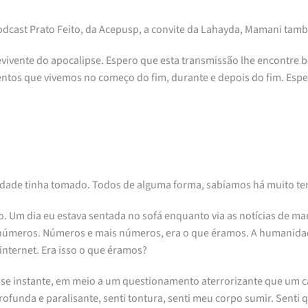
 podcast Prato Feito, da Acepusp, a convite da Lahayda, Mamani t
evivente do apocalipse. Espero que esta transmissão lhe encontre b
tos que vivemos no começo do fim, durante e depois do fim. Esper
ade tinha tomado. Todos de alguma forma, sabíamos há muito te
 Um dia eu estava sentada no sofá enquanto via as notícias de m
 números. Números e mais números, era o que éramos. A humanidad
nternet. Era isso o que éramos?
se instante, em meio a um questionamento aterrorizante que um c
funda e paralisante, senti tontura, senti meu corpo sumir. Senti 