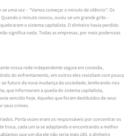
u-se uma voz – “Vamos começar o minuto de silêncio”. Os
. Quando o minuto cessou, ouviu-se um grande grito –
uebraram o sistema capitalista. O dinheiro havia perdido
 não significa nada. Todas as empresas, por mais poderosas
tante nossa rede independente seguia em conexão,
tindo do enfrentamento, em outros eles resistiam com pouca
 voz ao futuro da nova mudança da sociedade, lembrando-nos
rta, que informaram a queda do sistema capitalista,
ia vencido hoje. Aqueles que foram destituídos de seus
or seus crimes.
riados. Porta vozes eram os responsáveis por concentrar os
de troca, cada um ia se adaptando e encontrando a melhor
abíamos que um dia ele não seria mais útil, o dinheiro