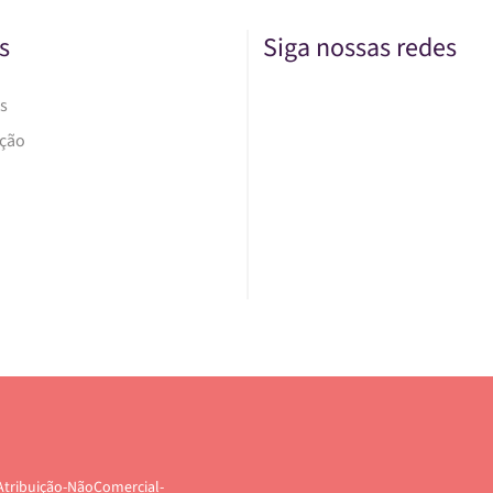
s
Siga nossas redes
s
Ação
Atribuição-NãoComercial-