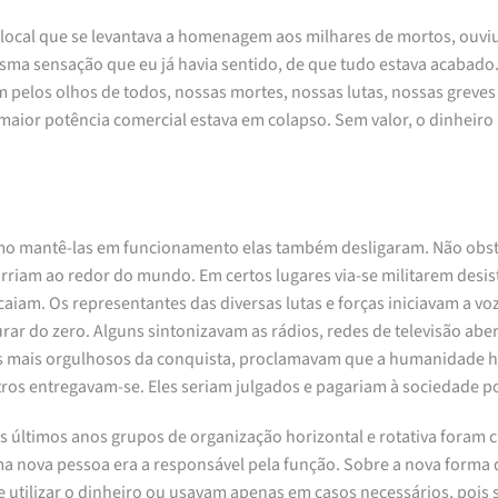
o local que se levantava a homenagem aos milhares de mortos, ouvi
esma sensação que eu já havia sentido, de que tudo estava acabado
los olhos de todos, nossas mortes, nossas lutas, nossas greves q
maior potência comercial estava em colapso. Sem valor, o dinheiro
como mantê-las em funcionamento elas também desligaram. Não obs
iam ao redor do mundo. Em certos lugares via-se militarem desis
caiam. Os representantes das diversas lutas e forças iniciavam a
rar do zero. Alguns sintonizavam as rádios, redes de televisão abe
 mais orgulhosos da conquista, proclamavam que a humanidade hav
tros entregavam-se. Eles seriam julgados e pagariam à sociedade p
últimos anos grupos de organização horizontal e rotativa foram c
 nova pessoa era a responsável pela função. Sobre a nova forma 
 utilizar o dinheiro ou usavam apenas em casos necessários, pois s