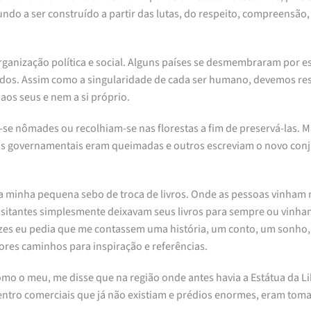
do a ser construído a partir das lutas, do respeito, compreensão, 
anização política e social. Alguns países se desmembraram por esta
os. Assim como a singularidade de cada ser humano, devemos respei
aos seus e nem a si próprio.
se nômades ou recolhiam-se nas florestas a fim de preservá-las. Ma
eis governamentais eram queimadas e outros escreviam o novo con
a minha pequena sebo de troca de livros. Onde as pessoas vinham me
visitantes simplesmente deixavam seus livros para sempre ou vinha
vezes eu pedia que me contassem uma história, um conto, um sonho,
hores caminhos para inspiração e referências.
o meu, me disse que na região onde antes havia a Estátua da Lib
centro comerciais que já não existiam e prédios enormes, eram tom