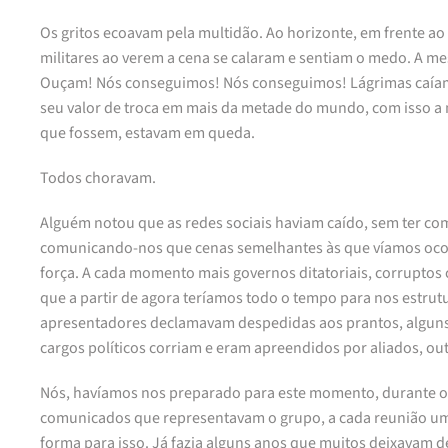
Os gritos ecoavam pela multidão. Ao horizonte, em frente a
militares ao verem a cena se calaram e sentiam o medo. A m
Ouçam! Nós conseguimos! Nós conseguimos! Lágrimas caíam pe
seu valor de troca em mais da metade do mundo, com isso a 
que fossem, estavam em queda.
Todos choravam.
Alguém notou que as redes sociais haviam caído, sem ter 
comunicando-nos que cenas semelhantes às que víamos ocorr
força. A cada momento mais governos ditatoriais, corruptos 
que a partir de agora teríamos todo o tempo para nos estrutu
apresentadores declamavam despedidas aos prantos, alguns
cargos políticos corriam e eram apreendidos por aliados, ou
Nós, havíamos nos preparado para este momento, durante os 
comunicados que representavam o grupo, a cada reunião uma
forma para isso. Já fazia alguns anos que muitos deixavam de