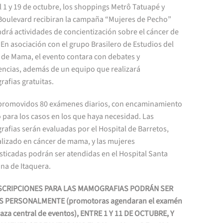
l 1 y 19 de octubre, los shoppings Metrô Tatuapé y
Boulevard recibiran la campaña “Mujeres de Pecho”
drá actividades de concientización sobre el cáncer de
n asociación con el grupo Brasilero de Estudios del
 de Mama, el evento contara con debates y
encias, además de un equipo que realizará
afias gratuitas.
promovidos 80 exámenes diarios, con encaminamiento
 para los casos en los que haya necesidad. Las
afias serán evaluadas por el Hospital de Barretos,
alizado en cáncer de mama, y las mujeres
sticadas podrán ser atendidas en el Hospital Santa
na de Itaquera.
NSCRIPCIONES PARA LAS MAMOGRAFIAS PODRÁN SER
 PERSONALMENTE (promotoras agendaran el examén
laza central de eventos), ENTRE 1 Y 11 DE OCTUBRE, Y