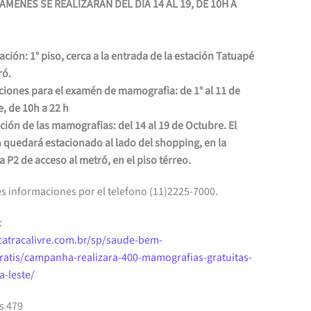
AMENES SE REALIZARAN DEL DIA 14 AL 19, DE 10H A
ación: 1° piso, cerca a la entrada de la estación Tatuapé
ró.
ciones para el examén de mamografia: de 1° al 11 de
, de 10h a 22 h
ción de las mamografias: del 14 al 19 de Octubre. El
 quedará estacionado al lado del shopping, en la
a P2 de acceso al metró, en el piso térreo.
s informaciones por el telefono (11)2225-7000.
:
/catracalivre.com.br/sp/saude-bem-
gratis/campanha-realizara-400-mamografias-gratuitas-
a-leste/
s 479