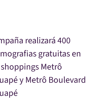
Skip to main content
mpaña realizará 400
ografias gratuitas en
 shoppings Metrô
tuapé y Metrô Boulevard
tuapé