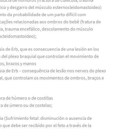
istocia de hombros (fractura de clavícula, trauma
lico y desgarro del músculo esternocleidomastoideo)
nto da probabilidade de um parto difícil com
cações relacionadas aos ombros do bebê (fratura de
ula, trauma encefálico, descolamento do músculo
ocleidomastoideo);
isis de Erb, que es consecuencia de una lesión en los
s del plexo braquial que controlan el movimiento de
s, brazos y manos
isia de Erb – consequência de lesão nos nervos do plexo
al, que controlam os movimentos de ombros, braços e
ura de húmero o de costillas
ra de úmero ou de costelas;
ia (Sufrimiento fetal: disminución o ausencia de
 que debe ser recibido por el feto a través de la