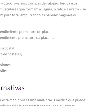
– útero, ovários, trompas de Falópio, bexiga e os
musculares que formam a vagina, o reto e a uretra – se
am para fora, empurrando as paredes vaginais ou
rendimiento prematuro de placenta
rendimento prematuro da placenta;
ura costal
ra de costelas;
usiones
usões
ernativas
ar esta maniobra es una mala praxis médica que puede