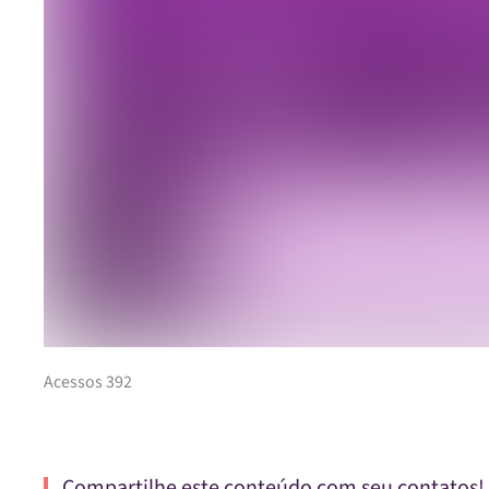
Acessos 392
Compartilhe este conteúdo com seu contatos!