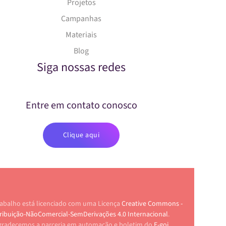
Projetos
Campanhas
Materiais
Blog
Siga nossas redes
Entre em contato conosco
Clique aqui
rabalho está licenciado com uma Licença
Creative Commons -
ribuição-NãoComercial-SemDerivações 4.0 Internacional
.
gradecemos a parceria em automação e boletim do
E-goi