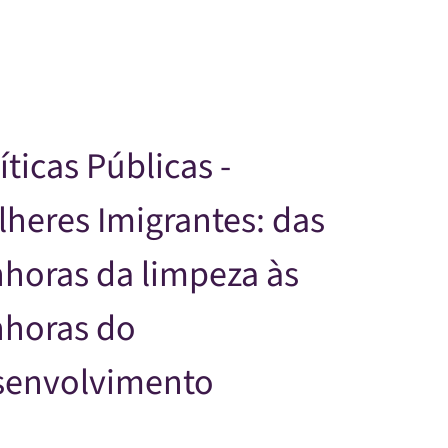
Skip to main content
íticas Públicas -
heres Imigrantes: das
horas da limpeza às
nhoras do
senvolvimento