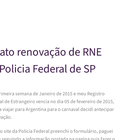
Skip to main content
lato renovação de RNE
Policia Federal de SP
primeira semana de Janeiro de 2015 e meu Registro
l de Estrangeiro vencia no dia 05 de fevereiro de 2015,
 viajar para Argentina para o carnaval decidi antecipar
vação.
o site da Policia Federal preenchi o formulário, paguei
e seguindo a informação postada na pagina quis fazer o