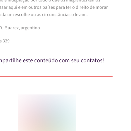
ais indignação por todo o que os imigrantes temos
sar aqui e em outros países para ter o direito de morar
ada um escolhe ou as circunstâncias o levam.
 D. Suarez, argentino
s 329
partilhe este conteúdo com seu contatos!