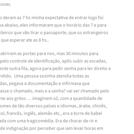
ssoas.
 deram as 7 hs minha expectativa de entrar logo foi
a abaixo, eles informaram que o horário das 7 e para
ileiros que vão tirar o passaporte, que os estrangeiros
que esperar ate as 8 hs..
 abriram as portas para nos, mas 30 minutos para
pelo controle de identificação, apôs subir as escadas,
te outra fila, agora para pedir senha para ter direito a
endido. Uma pessoa sozinha atendia todas as
as, pegava a documentação e infirmava que
asse o chamado, mais e a senha? vai ser chamado pelo
me aos gritos … imaginem só, com a quantidade de
omes de tão diversos países e idiomas, árabe, chinês,
l, francês, inglês, alemão etc., era a torre de babel
ada com uma tragicomédia. Era de chorar de rir e
 de indignação por perceber que iam levar horas em