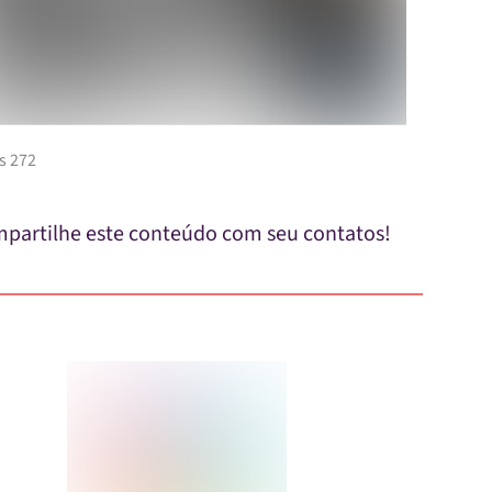
s 272
partilhe este conteúdo com seu contatos!