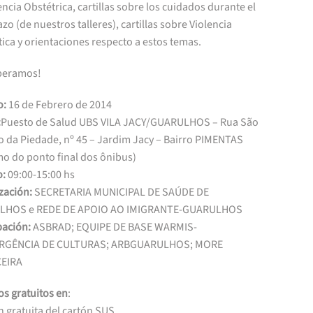
encia Obstétrica, cartillas sobre los cuidados durante el
o (de nuestros talleres), cartillas sobre Violencia
ca y orientaciones respecto a estos temas.
peramos!
o:
16 de Febrero de 2014
:
Puesto de Salud UBS VILA JACY/GUARULHOS – Rua São
o da Piedade, nº 45 – Jardim Jacy – Bairro PIMENTAS
mo do ponto final dos ônibus)
o:
09:00-15:00 hs
zación:
SECRETARIA MUNICIPAL DE SAÚDE DE
LHOS e REDE DE APOIO AO IMIGRANTE-GUARULHOS
pación:
ASBRAD; EQUIPE DE BASE WARMIS-
RGÊNCIA DE CULTURAS; ARBGUARULHOS; MORE
EIRA
os gratuitos en
:
 gratuita del cartón SUS