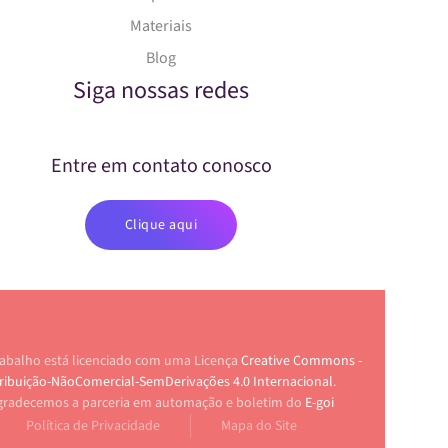
Materiais
Blog
Siga nossas redes
Entre em contato conosco
Clique aqui
rabalho está licenciado com uma Licença
Creative Commons -
ribuição-NãoComercial-SemDerivações 4.0 Internacional
.
gradecemos a parceria em automação e boletim do
E-goi
Política de Privacidade
Mapa do Site