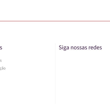
s
Siga nossas redes
s
Ação